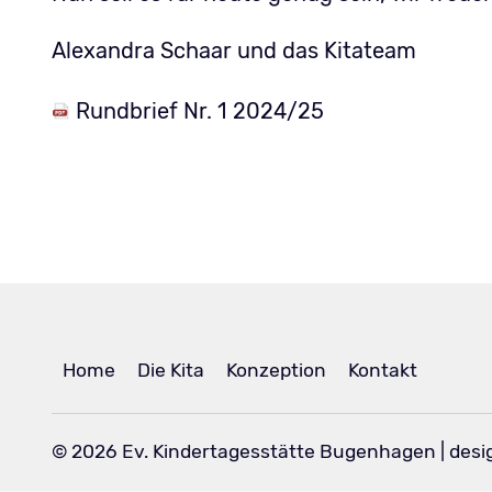
Alexandra Schaar und das Kitateam
Rundbrief Nr. 1 2024/25
Navigation
Home
Die Kita
Konzeption
Kontakt
überspringen
© 2026 Ev. Kindertagesstätte Bugenhagen | des