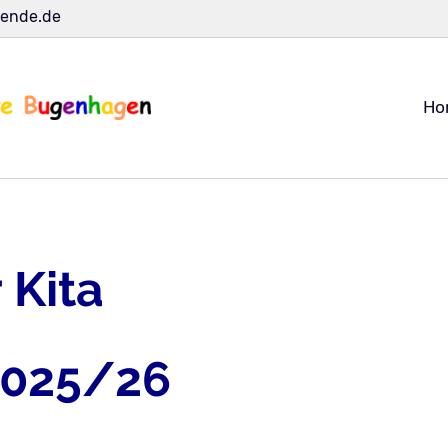
dende.de
Na
Ho
üb
 Kita
-2025/26