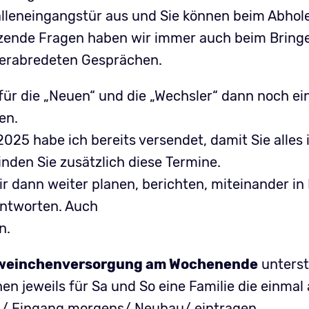
alleneingangstür aus und Sie können beim Abhole
nzende Fragen haben wir immer auch beim Bring
 verabredeten Gesprächen.
r die „Neuen“ und die „Wechsler“ dann noch ein
en.
025 habe ich bereits versendet, damit Sie alles 
nden Sie zusätzlich diese Termine.
r dann weiter planen, berichten, miteinander i
antworten. Auch
n.
weinchenversorgung am Wochenende
unterst
hen jeweils für Sa und So eine Familie die einma
 / Eingang morgens/ Neubau/ eintragen.