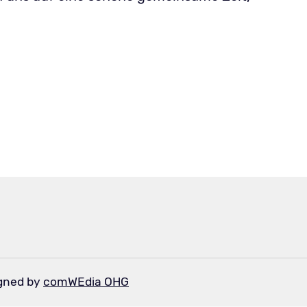
igned by
comWEdia OHG