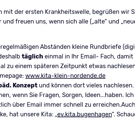
 mit der ersten Krankheitswelle, begrüßen wir S
und freuen uns, wenn sich alle („alte“ und „neue
n regelmäßigen Abständen kleine Rundbriefe (digi
 deshalb
täglich
einmal in Ihr Email- Fach, dami
al zu einem späteren Zeitpunkt etwas nachlesen 
Homepage:
www.kita-klein-nordende.de
päd. Konzept
und können dort vieles nachlesen.
en, wenn Sie Fragen, Sorgen, Ideen...haben. Ich 
tzlich über Email immer schnell zu erreichen.Auc
cke, hat unsere Kita: „
ev.kita.bugenhagen
“. Schau